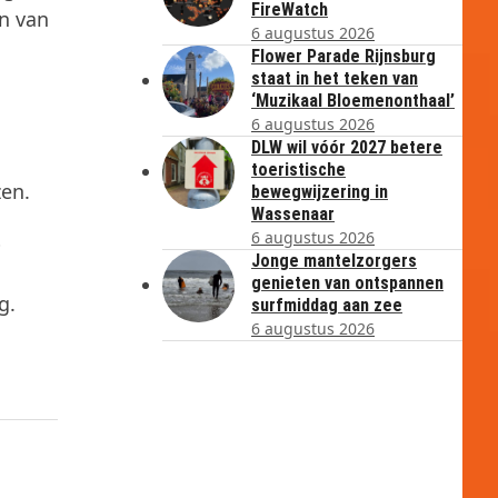
FireWatch
en van
6 augustus 2026
Flower Parade Rijnsburg
staat in het teken van
‘Muzikaal Bloemenonthaal’
6 augustus 2026
DLW wil vóór 2027 betere
toeristische
zen.
bewegwijzering in
Wassenaar
6 augustus 2026
p
Jonge mantelzorgers
genieten van ontspannen
g.
surfmiddag aan zee
6 augustus 2026