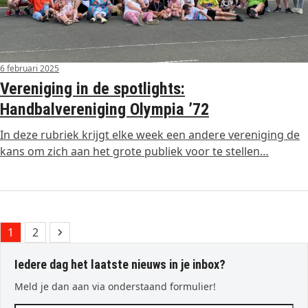
6 februari 2025
Vereniging in de spotlights:
Handbalvereniging Olympia ’72
In deze rubriek krijgt elke week een andere vereniging de
kans om zich aan het grote publiek voor te stellen…
Page
Page
Next
1
2
Iedere dag het laatste nieuws in je inbox?
Meld je dan aan via onderstaand formulier!