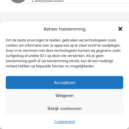
Dagelijks het laatste nieuws in je e-mail?
Beheer toestemming
Om de beste ervaringen te bieden, gebruiken wij technologieën zoals
Vul
cookies om informatie over je apparaat op te slaan en/of te raadplegen.
hier
Door in te stemmen met deze technologieën kunnen wij gegevens zoals
je
surfgedrag of unieke ID's op deze site verwerken. Als je geen
toestemming geeft of uw toestemming intrekt, kan dit een nadelige
e-
invloed hebben op bepaalde functies en mogelijkheden.
Sign Up
mailadres
in
Accepteren
Weigeren
© Wassenaarders.nl 2026
Twitte
F
Bekijk voorkeuren
Cookiebeleid