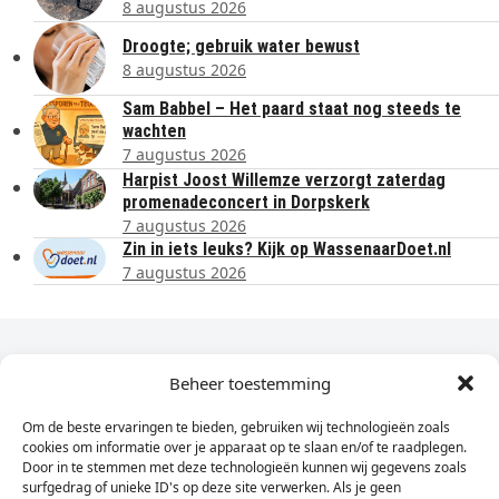
8 augustus 2026
Droogte; gebruik water bewust
8 augustus 2026
Sam Babbel – Het paard staat nog steeds te
wachten
7 augustus 2026
Harpist Joost Willemze verzorgt zaterdag
promenadeconcert in Dorpskerk
7 augustus 2026
Zin in iets leuks? Kijk op WassenaarDoet.nl
7 augustus 2026
Dagelijks het laatste nieuws in je e-mail?
Beheer toestemming
Om de beste ervaringen te bieden, gebruiken wij technologieën zoals
Vul
cookies om informatie over je apparaat op te slaan en/of te raadplegen.
hier
Door in te stemmen met deze technologieën kunnen wij gegevens zoals
je
surfgedrag of unieke ID's op deze site verwerken. Als je geen