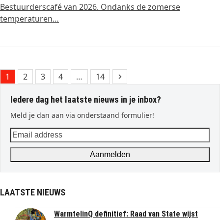
Bestuurderscafé van 2026. Ondanks de zomerse
temperaturen…
Page
Page
Page
Page
Page
Next
1
2
3
4
…
14
Iedere dag het laatste nieuws in je inbox?
Meld je dan aan via onderstaand formulier!
Email
address
Aanmelden
LAATSTE NIEUWS
WarmtelinQ definitief: Raad van State wijst