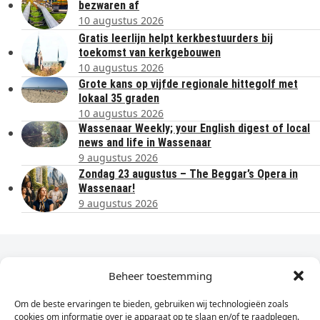
bezwaren af
10 augustus 2026
Gratis leerlijn helpt kerkbestuurders bij
toekomst van kerkgebouwen
10 augustus 2026
Grote kans op vijfde regionale hittegolf met
lokaal 35 graden
10 augustus 2026
Wassenaar Weekly; your English digest of local
news and life in Wassenaar
9 augustus 2026
Zondag 23 augustus – The Beggar’s Opera in
Wassenaar!
9 augustus 2026
Dagelijks het laatste nieuws in je e-mail?
Beheer toestemming
Om de beste ervaringen te bieden, gebruiken wij technologieën zoals
Vul
cookies om informatie over je apparaat op te slaan en/of te raadplegen.