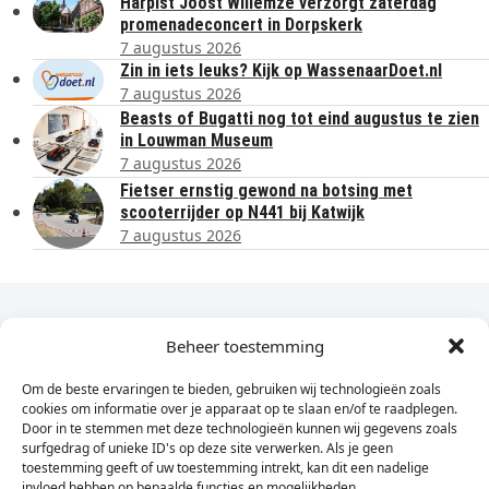
Harpist Joost Willemze verzorgt zaterdag
promenadeconcert in Dorpskerk
7 augustus 2026
Zin in iets leuks? Kijk op WassenaarDoet.nl
7 augustus 2026
Beasts of Bugatti nog tot eind augustus te zien
in Louwman Museum
7 augustus 2026
Fietser ernstig gewond na botsing met
scooterrijder op N441 bij Katwijk
7 augustus 2026
Dagelijks het laatste nieuws in je e-mail?
Beheer toestemming
Om de beste ervaringen te bieden, gebruiken wij technologieën zoals
Vul
cookies om informatie over je apparaat op te slaan en/of te raadplegen.
hier
Door in te stemmen met deze technologieën kunnen wij gegevens zoals
je
surfgedrag of unieke ID's op deze site verwerken. Als je geen
toestemming geeft of uw toestemming intrekt, kan dit een nadelige
e-
invloed hebben op bepaalde functies en mogelijkheden.
Sign Up