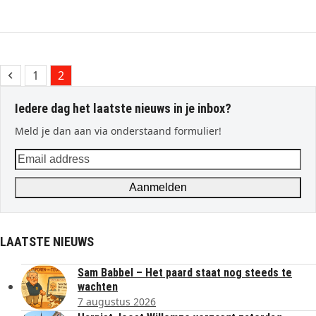
Previous
Page
Page
1
2
Iedere dag het laatste nieuws in je inbox?
Meld je dan aan via onderstaand formulier!
Email
address
Aanmelden
LAATSTE NIEUWS
Sam Babbel – Het paard staat nog steeds te
wachten
7 augustus 2026