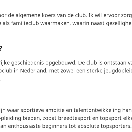
oor de algemene koers van de club. Ik wil ervoor zor
isie als familieclub waarmaken, waarin naast gezellighe
?
 rijke geschiedenis opgebouwd. De club is ontstaan v
opclub in Nederland, met zowel een sterke jeugdoplei
.
zijn waar sportieve ambitie en talentontwikkeling han
opleiding bieden, zodat breedtesport en topsport elk
van enthousiaste beginners tot absolute topsporters.