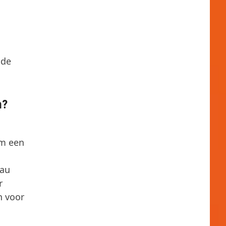
 de
n?
.
om een
eau
r
n voor