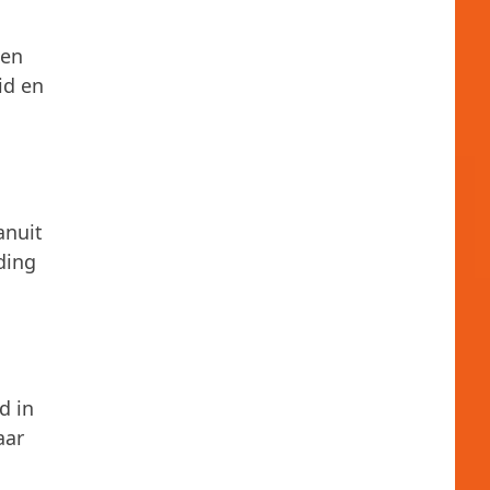
gen
id en
anuit
ding
d in
aar