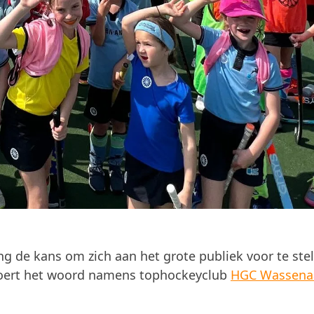
ing de kans om zich aan het grote publiek voor te stel
j voert het woord namens tophockeyclub
HGC Wassena