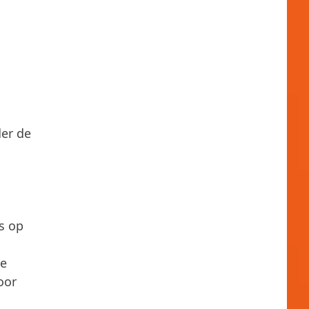
der de
s op
n
ke
oor