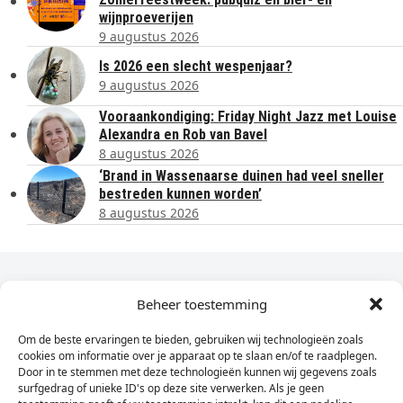
wijnproeverijen
9 augustus 2026
Is 2026 een slecht wespenjaar?
9 augustus 2026
Vooraankondiging: Friday Night Jazz met Louise
Alexandra en Rob van Bavel
8 augustus 2026
‘Brand in Wassenaarse duinen had veel sneller
bestreden kunnen worden’
8 augustus 2026
Dagelijks het laatste nieuws in je e-mail?
Beheer toestemming
Om de beste ervaringen te bieden, gebruiken wij technologieën zoals
Vul
cookies om informatie over je apparaat op te slaan en/of te raadplegen.
hier
Door in te stemmen met deze technologieën kunnen wij gegevens zoals
je
surfgedrag of unieke ID's op deze site verwerken. Als je geen