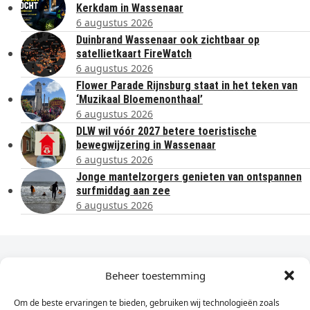
Kerkdam in Wassenaar
6 augustus 2026
Duinbrand Wassenaar ook zichtbaar op
satellietkaart FireWatch
6 augustus 2026
Flower Parade Rijnsburg staat in het teken van
‘Muzikaal Bloemenonthaal’
6 augustus 2026
DLW wil vóór 2027 betere toeristische
bewegwijzering in Wassenaar
6 augustus 2026
Jonge mantelzorgers genieten van ontspannen
surfmiddag aan zee
6 augustus 2026
Dagelijks het laatste nieuws in je e-mail?
Beheer toestemming
Om de beste ervaringen te bieden, gebruiken wij technologieën zoals
Vul