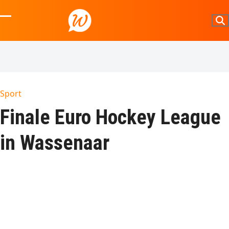
Skip
to
Open
Close
content
mobile
mobile
menu
menu
Sport
Finale Euro Hockey League
in Wassenaar