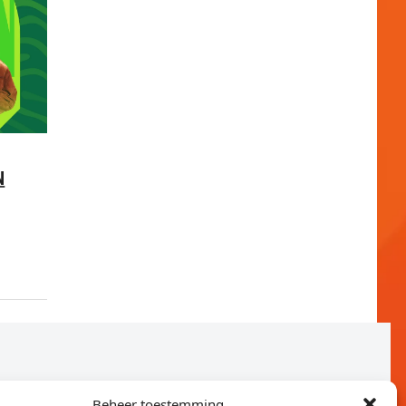
N
Beheer toestemming