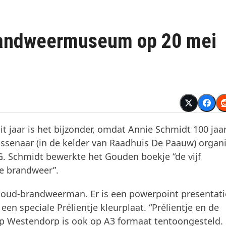
randweermuseum op 20 mei
t jaar is het bijzonder, omdat Annie Schmidt 100 jaa
senaar (in de kelder van Raadhuis De Paauw) organ
. Schmidt bewerkte het Gouden boekje “de vijf
de brandweer”.
n oud-brandweerman. Er is een powerpoint presentati
en speciale Prélientje kleurplaat. “Prélientje en de
p Westendorp is ook op A3 formaat tentoongesteld.