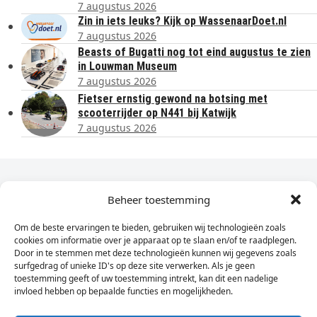
7 augustus 2026
Zin in iets leuks? Kijk op WassenaarDoet.nl
7 augustus 2026
Beasts of Bugatti nog tot eind augustus te zien
in Louwman Museum
7 augustus 2026
Fietser ernstig gewond na botsing met
scooterrijder op N441 bij Katwijk
7 augustus 2026
Dagelijks het laatste nieuws in je e-mail?
Beheer toestemming
Om de beste ervaringen te bieden, gebruiken wij technologieën zoals
Vul
cookies om informatie over je apparaat op te slaan en/of te raadplegen.
hier
Door in te stemmen met deze technologieën kunnen wij gegevens zoals
je
surfgedrag of unieke ID's op deze site verwerken. Als je geen
toestemming geeft of uw toestemming intrekt, kan dit een nadelige
e-
invloed hebben op bepaalde functies en mogelijkheden.
Sign Up
mailadres
in