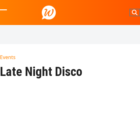
Skip
to
Open
Close
content
mobile
mobile
menu
menu
Events
Late Night Disco