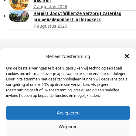
wachten
7 augustus 2026
Harpist Joost Willemze verzorgt zaterdag
promenadeconcert in Dorpskerk
7 augustus 2026
Dagelijks het laatste nieuws in je e-mail?
Beheer toestemming
Om de beste ervaringen te bieden, gebruiken wij technologieën zoals
Vul
cookies om informatie over je apparaat op te slaan en/of te raadplegen.
hier
Door in te stemmen met deze technologieën kunnen wij gegevens zoals
je
surfgedrag of unieke ID's op deze site verwerken. Als je geen
toestemming geeft of uw toestemming intrekt, kan dit een nadelige
e-
invloed hebben op bepaalde functies en mogelijkheden.
Sign Up
mailadres
in
Accepteren
Weigeren
© Wassenaarders.nl 2026