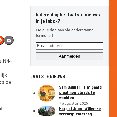
Iedere dag het laatste nieuws
in je inbox?
Meld je dan aan via onderstaand
formulier!
Email
address
Aanmelden
de N44
lijk
LAATSTE NIEUWS
op de
Sam Babbel – Het paard
staat nog steeds te
wachten
7 augustus 2026
l.
Harpist Joost Willemze
verzorgt zaterdag