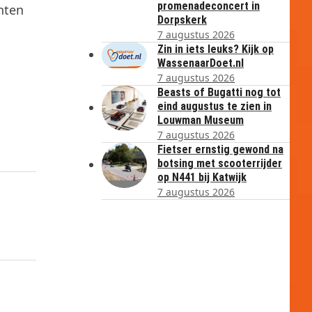
promenadeconcert in
nten
Dorpskerk
7 augustus 2026
Zin in iets leuks? Kijk op
WassenaarDoet.nl
7 augustus 2026
Beasts of Bugatti nog tot
eind augustus te zien in
Louwman Museum
7 augustus 2026
Fietser ernstig gewond na
botsing met scooterrijder
op N441 bij Katwijk
7 augustus 2026