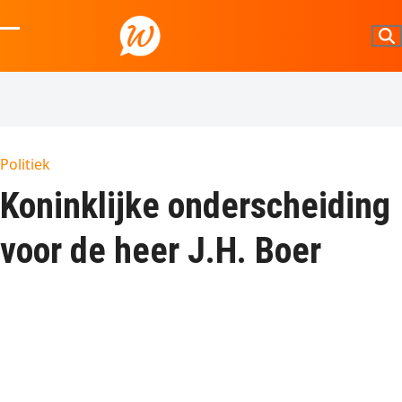
Skip
to
Open
Close
content
mobile
mobile
menu
menu
Politiek
Koninklijke onderscheiding
voor de heer J.H. Boer