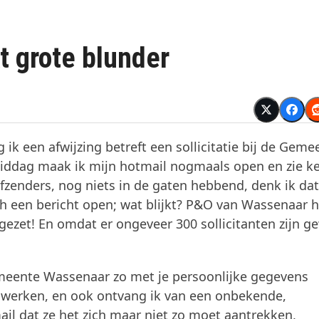
 grote blunder
g ik een afwijzing betreft een sollicitatie bij de Geme
iddag maak ik mijn hotmail nogmaals open en zie k
afzenders, nog niets in de gaten hebbend, denk ik da
och een bericht open; wat blijkt? P&O van Wassenaar h
C gezet! En omdat er ongeveer 300 sollicitanten zijn g
emeente Wassenaar zo met je persoonlijke gegevens
 te werken, en ook ontvang ik van een onbekende,
ail dat ze het zich maar niet zo moet aantrekken,