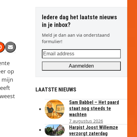
Iedere dag het laatste nieuws
in je inbox?
Meld je dan aan via onderstaand
formulier!
Email
address
ente
Aanmelden
eer op
t mijn
eeft
LAATSTE NIEUWS
eweest
Sam Babbel – Het paard
staat nog steeds te
wachten
7 augustus 2026
Harpist Joost Willemze
verzorgt zaterdag