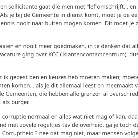
en sollicitante gaat die men met “lef”omschrijft… en
 Als je bij de Gemeente in dienst komt, moet je de e
n kennis nooit naar buiten mogen komen. Dit moet je 
aaien en nooit meer goedmaken, in te denken dat al
vacature ging over KCC ( klantencontactcentrum), du
dat ik gepest ben en keuzes heb moeten maken; moet
aten komen… als je dit allemaal leest en meemaakt 
 de Gemeenten, die hebben alle grenzen al overschre
 als burger.
 corruptie normaal en alles wat niet mag of kan, daa
land met zovele regeltjes tav de overheid, ga je toch 
 Corruptheid ? nee dat mag niet, maar mensen volg