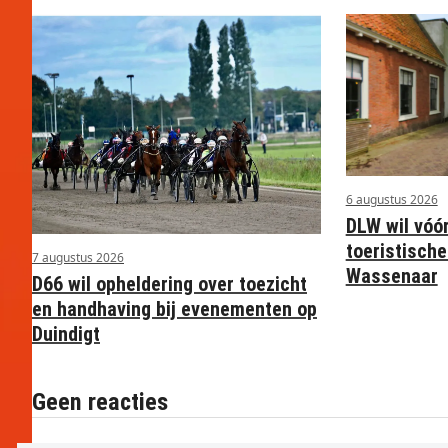
6 augustus 2026
DLW wil vóó
toeristische
7 augustus 2026
Wassenaar
D66 wil opheldering over toezicht
en handhaving bij evenementen op
Duindigt
Geen reacties