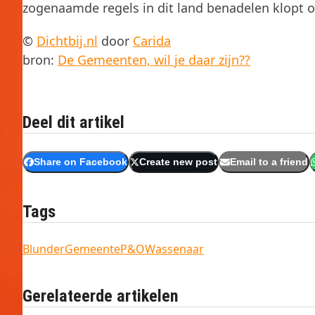
zogenaamde regels in dit land benadelen klopt o
©
Dichtbij.nl
door
Carida
bron:
De Gemeenten, wil je daar zijn??
Deel dit artikel
Share on Facebook
Create new post
Email to a friend
Tags
Blunder
Gemeente
P&O
Wassenaar
Gerelateerde artikelen