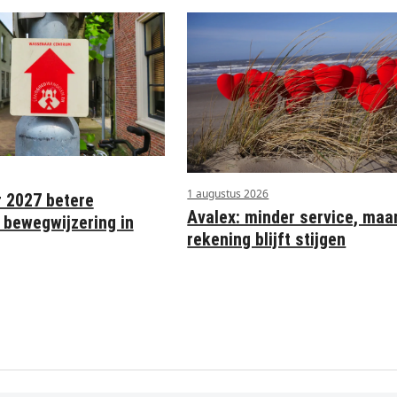
1 augustus 2026
r 2027 betere
Avalex: minder service, maa
 bewegwijzering in
rekening blijft stijgen