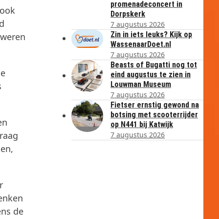
promenadeconcert in
 ook
Dorpskerk
ed
7 augustus 2026
Zin in iets leuks? Kijk op
zweren
WassenaarDoet.nl
7 augustus 2026
Beasts of Bugatti nog tot
le
eind augustus te zien in
Louwman Museum
s
7 augustus 2026
Fietser ernstig gewond na
botsing met scooterrijder
en
op N441 bij Katwijk
vraag
7 augustus 2026
den,
r
denken
ens de