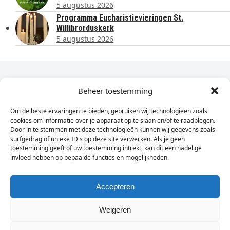
5 augustus 2026
Programma Eucharistievieringen St.
Willibrorduskerk
5 augustus 2026
Dagelijks het laatste nieuws in je e-mail?
Beheer toestemming
Om de beste ervaringen te bieden, gebruiken wij technologieën zoals
Vul
cookies om informatie over je apparaat op te slaan en/of te raadplegen.
hier
Door in te stemmen met deze technologieën kunnen wij gegevens zoals
je
surfgedrag of unieke ID's op deze site verwerken. Als je geen
toestemming geeft of uw toestemming intrekt, kan dit een nadelige
e-
invloed hebben op bepaalde functies en mogelijkheden.
Sign Up
mailadres
in
Accepteren
Weigeren
© Wassenaarders.nl 2026
Twitte
F