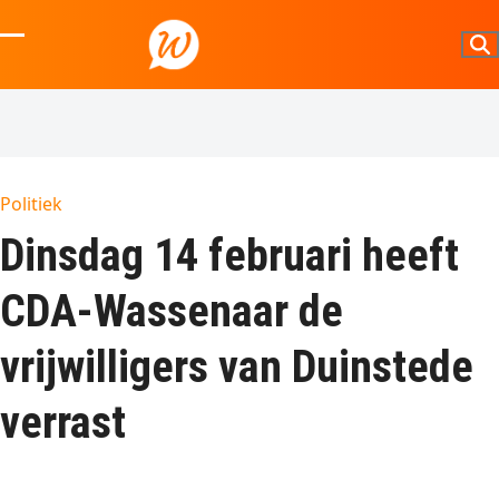
Skip
to
Open
Close
content
mobile
mobile
menu
menu
Politiek
Dinsdag 14 februari heeft
CDA-Wassenaar de
vrijwilligers van Duinstede
verrast