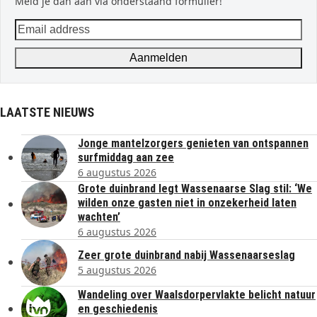
Meld je dan aan via onderstaand formulier!
Email
address
Aanmelden
LAATSTE NIEUWS
Jonge mantelzorgers genieten van ontspannen
surfmiddag aan zee
6 augustus 2026
Grote duinbrand legt Wassenaarse Slag stil: ‘We
wilden onze gasten niet in onzekerheid laten
wachten’
6 augustus 2026
Zeer grote duinbrand nabij Wassenaarseslag
5 augustus 2026
Wandeling over Waalsdorpervlakte belicht natuur
en geschiedenis