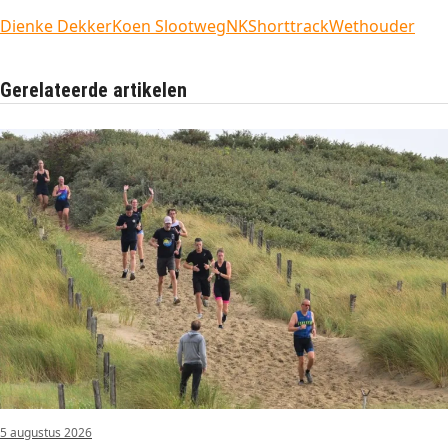
Dienke Dekker
Koen Slootweg
NK
Shorttrack
Wethouder
Gerelateerde artikelen
5 augustus 2026