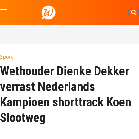
Skip
to
Open
Close
content
mobile
mobile
menu
menu
Sport
Wethouder Dienke Dekker
verrast Nederlands
Kampioen shorttrack Koen
Slootweg