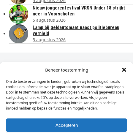
5 augustus 2026
Nieuw jongerenfestival VRSN Under 18 strijkt
neer in Voorschoten
5 augustus 2026
Lamp bij geldautomaat naast politiebureau
vernield
5 augustus 2026
Dagelijks het laatste nieuws in je e-mail?
Beheer toestemming
Om de beste ervaringen te bieden, gebruiken wij technologieën zoals
Vul
cookies om informatie over je apparaat op te slaan en/of te raadplegen.
hier
Door in te stemmen met deze technologieën kunnen wij gegevens zoals
je
surfgedrag of unieke ID's op deze site verwerken. Als je geen
toestemming geeft of uw toestemming intrekt, kan dit een nadelige
e-
invloed hebben op bepaalde functies en mogelijkheden.
Sign Up
mailadres
in
Accepteren