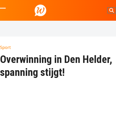
Skip
to
Open
Close
content
mobile
mobile
menu
menu
Sport
Overwinning in Den Helder,
spanning stijgt!