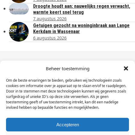
Droogte houdt aan: nauwelijks regen verwacht,
warmte keert snel terug
7 augustus 2026
Getuigen gezocht na woninginbraak aan Lange
Kerkdam in Wassenaar
6 augustus 2026
Dagelijks het laatste nieuws in je e-mail?
Beheer toestemming
Om de beste ervaringen te bieden, gebruiken wij technologieën zoals
Vul
cookies om informatie over je apparaat op te slaan en/of te raadplegen.
hier
Door in te stemmen met deze technologieën kunnen wij gegevens zoals
je
surfgedrag of unieke ID's op deze site verwerken. Als je geen
toestemming geeft of uw toestemming intrekt, kan dit een nadelige
e-
invloed hebben op bepaalde functies en mogelijkheden.
Sign Up
mailadres
in
Accepteren