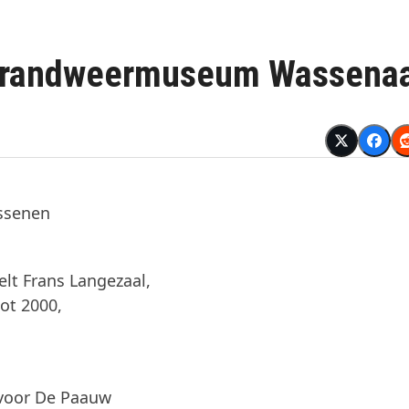
Brandweermuseum Wassena
assenen
m
elt Frans Langezaal,
ot 2000,
voor De Paauw