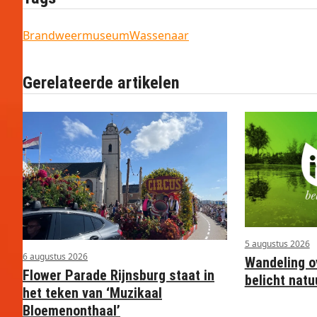
Brandweermuseum
Wassenaar
Gerelateerde artikelen
5 augustus 2026
6 augustus 2026
Wandeling o
Flower Parade Rijnsburg staat in
belicht nat
het teken van ‘Muzikaal
Bloemenonthaal’