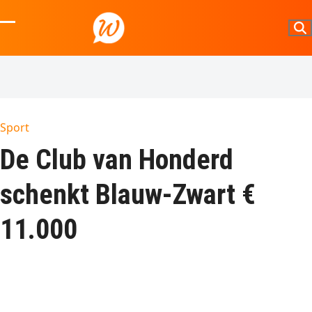
Skip
to
Open
Close
content
mobile
mobile
menu
menu
Sport
De Club van Honderd
schenkt Blauw-Zwart €
11.000