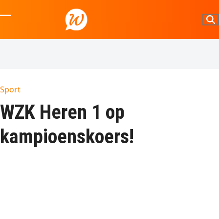
Skip
to
Open
Close
content
mobile
mobile
menu
menu
Sport
WZK Heren 1 op
kampioenskoers!