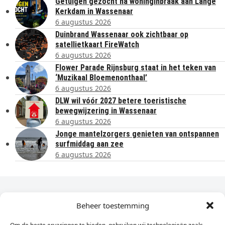
Getuigen gezocht na woninginbraak aan Lange
Kerkdam in Wassenaar
6 augustus 2026
Duinbrand Wassenaar ook zichtbaar op
satellietkaart FireWatch
6 augustus 2026
Flower Parade Rijnsburg staat in het teken van
‘Muzikaal Bloemenonthaal’
6 augustus 2026
DLW wil vóór 2027 betere toeristische
bewegwijzering in Wassenaar
6 augustus 2026
Jonge mantelzorgers genieten van ontspannen
surfmiddag aan zee
6 augustus 2026
Dagelijks het laatste nieuws in je e-mail?
Beheer toestemming