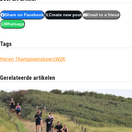
Share on Facebook
Create new post
Email to a friend
Whatsapp
Tags
Heren 1
Kampioenskoers
WZK
Gerelateerde artikelen