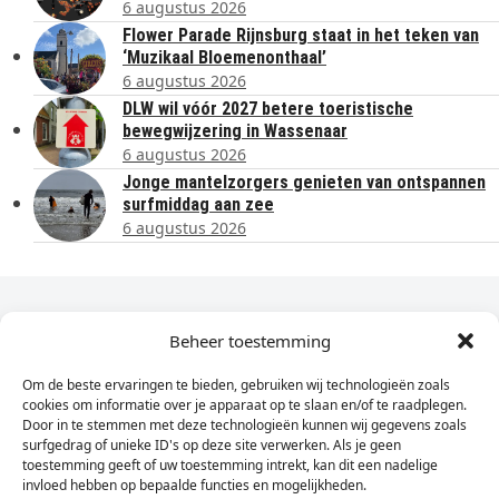
6 augustus 2026
Flower Parade Rijnsburg staat in het teken van
‘Muzikaal Bloemenonthaal’
6 augustus 2026
DLW wil vóór 2027 betere toeristische
bewegwijzering in Wassenaar
6 augustus 2026
Jonge mantelzorgers genieten van ontspannen
surfmiddag aan zee
6 augustus 2026
Dagelijks het laatste nieuws in je e-mail?
Beheer toestemming
Om de beste ervaringen te bieden, gebruiken wij technologieën zoals
Vul
cookies om informatie over je apparaat op te slaan en/of te raadplegen.
hier
Door in te stemmen met deze technologieën kunnen wij gegevens zoals
je
surfgedrag of unieke ID's op deze site verwerken. Als je geen
toestemming geeft of uw toestemming intrekt, kan dit een nadelige
e-
invloed hebben op bepaalde functies en mogelijkheden.
Sign Up
mailadres