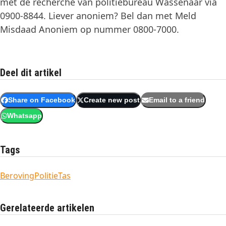
met de recherche van politiebureau Wassenaar via
0900-8844. Liever anoniem? Bel dan met Meld
Misdaad Anoniem op nummer 0800-7000.
Deel dit artikel
Share on Facebook
Create new post
Email to a friend
Whatsapp
Tags
Beroving
Politie
Tas
Gerelateerde artikelen