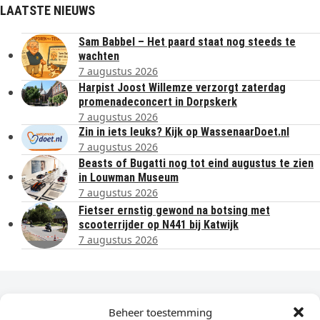
LAATSTE NIEUWS
Sam Babbel – Het paard staat nog steeds te
wachten
7 augustus 2026
Harpist Joost Willemze verzorgt zaterdag
promenadeconcert in Dorpskerk
7 augustus 2026
Zin in iets leuks? Kijk op WassenaarDoet.nl
7 augustus 2026
Beasts of Bugatti nog tot eind augustus te zien
in Louwman Museum
7 augustus 2026
Fietser ernstig gewond na botsing met
scooterrijder op N441 bij Katwijk
7 augustus 2026
Dagelijks het laatste nieuws in je e-mail?
Beheer toestemming