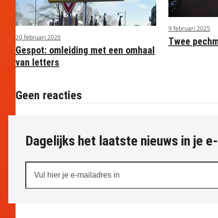
9 februari 2025
20 februari 2026
Twee pechme
Gespot: omleiding met een omhaal
van letters
Geen reacties
Dagelijks het laatste nieuws in je e
Vul
hier
je
e-
mailadres