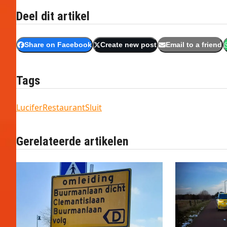
Deel dit artikel
Share on Facebook
Create new post
Email to a friend
Tags
Lucifer
Restaurant
Sluit
Gerelateerde artikelen