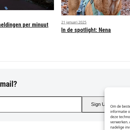
21 januari 2025
ldingen per minuut
In de spotlight: Nena
-mail?
Sign Up
Om de beste
informatie 
deze techno
verwerken. 
nadelige in