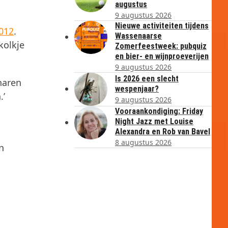
augustus
9 augustus 2026
Nieuwe activiteiten tijdens
2012
.
Wassenaarse
kolkje
Zomerfeestweek: pubquiz
en bier- en wijnproeverijen
9 augustus 2026
Is 2026 een slecht
enaren
wespenjaar?
.’
9 augustus 2026
Vooraankondiging: Friday
o
Night Jazz met Louise
Alexandra en Rob van Bavel
8 augustus 2026
n