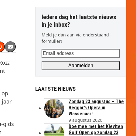
Iedere dag het laatste nieuws
in je inbox?
Meld je dan aan via onderstaand
formulier!
Email
address
Roza
Aanmelden
nt
LAATSTE NIEUWS
n op
 jaar
Zondag 23 augustus – The
Beggar’s Opera in
Wassenaar!
9 augustus 2026
u-gids
Doe mee met het Kieviten
n
Golf Open op zondag 23