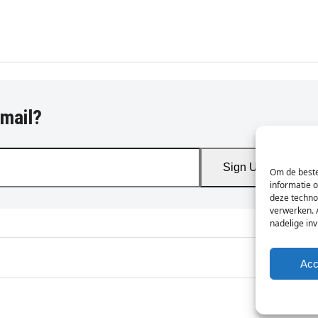
-mail?
Sign Up
Om de beste
informatie 
deze techno
verwerken. 
nadelige in
Acc