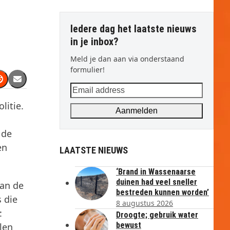
Iedere dag het laatste nieuws
in je inbox?
Meld je dan aan via onderstaand
formulier!
Email
address
litie.
Aanmelden
 de
en
LAATSTE NIEUWS
‘Brand in Wassenaarse
duinen had veel sneller
van de
bestreden kunnen worden’
 die
8 augustus 2026
:
Droogte; gebruik water
bewust
len