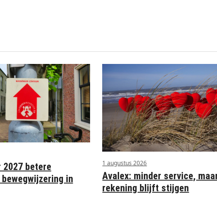
1 augustus 2026
r 2027 betere
Avalex: minder service, maa
 bewegwijzering in
rekening blijft stijgen