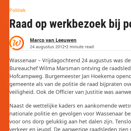
Politiek
Raad op werkbezoek bij po
Marco van Leeuwen
24 augustus 2012
•
2 minute read
Wassenaar – Vrijdagochtend 24 augustus was de
Bureauchef Wilma Marsman ontving de raadslede
Hofcampweg. Burgemeester Jan Hoekema opende
gemeente als van de politie de raad bijpraten o
veiligheid. Ook de Officier van Justitie was aanwe
Naast de wettelijke kaders en aankomende wets
nationale politie en gevolgen voor Wassenaar bes
voor ons dorp gelukkig aan het dalen zijn. Tenslot
verkeer en jeugd. De aanwezige raadsleden zien v