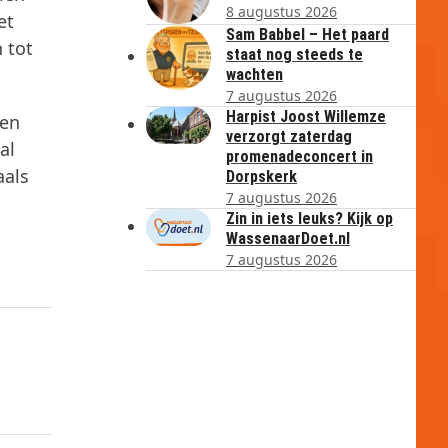
8 augustus 2026
et
Sam Babbel – Het paard
 tot
staat nog steeds te
wachten
7 augustus 2026
Harpist Joost Willemze
den
verzorgt zaterdag
al
promenadeconcert in
aals
Dorpskerk
7 augustus 2026
Zin in iets leuks? Kijk op
WassenaarDoet.nl
7 augustus 2026