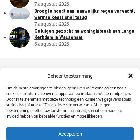
7 augustus 2026
Droogte houdt aan: nauwelijks regen verwacht,
warmte keert snel terug
7 augustus 2026
Getuigen gezocht na woninginbraak aan Lange
Kerkdam in Wassenaar
6 augustus 2026
Dagelijks het laatste nieuws in je e-mail?
Beheer toestemming
Om de beste ervaringen te bieden, gebruiken wij technologieën zoals
Vul
cookies om informatie over je apparaat op te slaan en/of te raadplegen.
hier
Door in te stemmen met deze technologieën kunnen wij gegevens zoals
je
surfgedrag of unieke ID's op deze site verwerken. Als je geen
toestemming geeft of uw toestemming intrekt, kan dit een nadelige
e-
invloed hebben op bepaalde functies en mogelijkheden.
Sign Up
mailadres
in
Accepteren