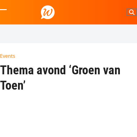
Skip
to
Open
Close
content
mobile
mobile
menu
menu
Events
Thema avond ‘Groen van
Toen’