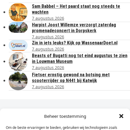
Sam Babbel – Het paard staat nog steeds te
wachten
7 augustus 2026
Harpist Joost Willemze verzorgt zaterdag
promenadeconcert in Dorpskerk
7 augustus 2026
Zin in iets leuks? Kijk op WassenaarDoet.nl
7 augustus 2026
Beasts of Bugatti nog tot eind augustus te zien
in Louwman Museum
7 augustus 2026
Fietser ernstig gewond na botsing met
scooterrijder op N441 bij Katwijk
7 augustus 2026
Dagelijks het laatste nieuws in je e-mail?
Beheer toestemming
Om de beste ervaringen te bieden, gebruiken wij technologieën zoals
Vul