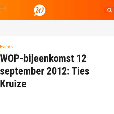
Skip
to
Open
Close
content
mobile
mobile
menu
menu
Events
WOP-bijeenkomst 12
september 2012: Ties
Kruize