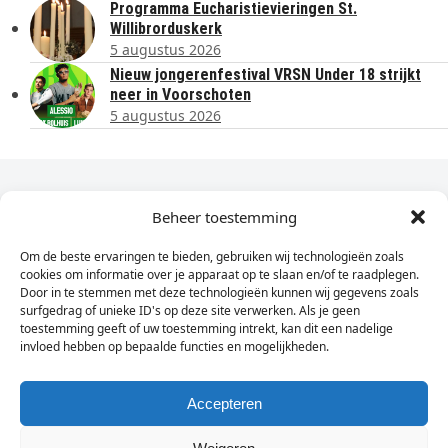
Programma Eucharistievieringen St.
Willibrorduskerk
5 augustus 2026
Nieuw jongerenfestival VRSN Under 18 strijkt
neer in Voorschoten
5 augustus 2026
Dagelijks het laatste nieuws in je e-mail?
Beheer toestemming
Om de beste ervaringen te bieden, gebruiken wij technologieën zoals
Vul
cookies om informatie over je apparaat op te slaan en/of te raadplegen.
hier
Door in te stemmen met deze technologieën kunnen wij gegevens zoals
je
surfgedrag of unieke ID's op deze site verwerken. Als je geen
toestemming geeft of uw toestemming intrekt, kan dit een nadelige
e-
invloed hebben op bepaalde functies en mogelijkheden.
Sign Up
mailadres
in
Accepteren