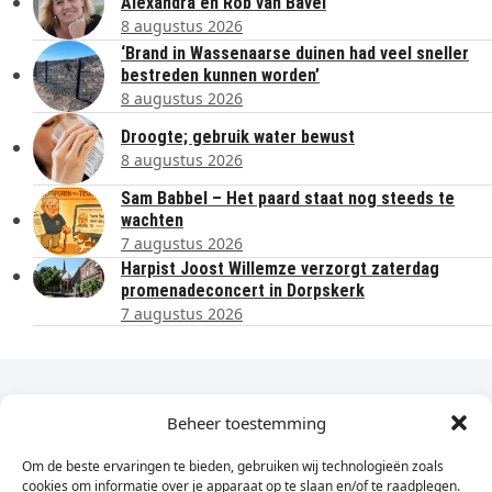
Alexandra en Rob van Bavel
8 augustus 2026
‘Brand in Wassenaarse duinen had veel sneller
bestreden kunnen worden’
8 augustus 2026
Droogte; gebruik water bewust
8 augustus 2026
Sam Babbel – Het paard staat nog steeds te
wachten
7 augustus 2026
Harpist Joost Willemze verzorgt zaterdag
promenadeconcert in Dorpskerk
7 augustus 2026
Dagelijks het laatste nieuws in je e-mail?
Beheer toestemming
Om de beste ervaringen te bieden, gebruiken wij technologieën zoals
Vul
cookies om informatie over je apparaat op te slaan en/of te raadplegen.