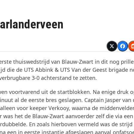
Aarlanderveen
ste thuiswedstrijd van Blauw-Zwart in dit nog prille
ijd die de UTS Abbink & UTS Van der Geest brigade n
rbrugbare 3-0 achterstand te zetten.
n voortvarend uit de startblokken. Na enige druk o
nuut al de eerste bres geslagen. Captain Jasper van
t alleen voor keeper Verkooy, waarna de middenvelde
r was het de Blauw-Zwart aanvoerder zelf die via ee
verdubbelde. En zoals hierboven vermeld was de strijd
a een in eerste instantie afgeslagen aanval onfatsoe