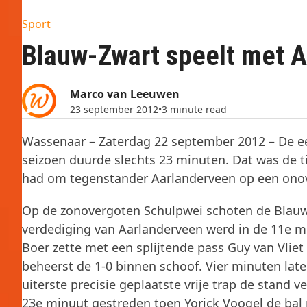
Sport
Blauw-Zwart speelt met 
Marco van Leeuwen
23 september 2012
•
3 minute read
Wassenaar – Zaterdag 22 september 2012 – De eer
seizoen duurde slechts 23 minuten. Dat was de t
had om tegenstander Aarlanderveen op een onove
Op de zonovergoten Schulpwei schoten de Blauwe
verdediging van Aarlanderveen werd in de 11e mi
Boer zette met een splijtende pass Guy van Vlie
beheerst de 1-0 binnen schoof. Vier minuten late
uiterste precisie geplaatste vrije trap de stand 
23e minuut gestreden toen Yorick Voogel de bal n