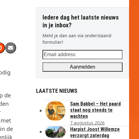
Iedere dag het laatste nieuws
in je inbox?
Meld je dan aan via onderstaand
formulier!
Email
address
Aanmelden
odig
LAATSTE NIEUWS
p de
 den
Sam Babbel – Het paard
staat nog steeds te
r
wachten
n met
7 augustus 2026
 in de
Harpist Joost Willemze
verzorgt zaterdag
nlijk