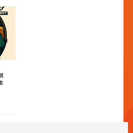
or
en