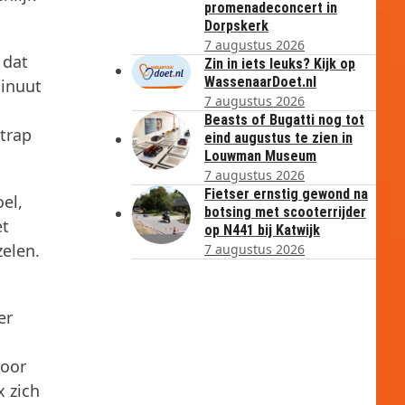
promenadeconcert in
Dorpskerk
7 augustus 2026
 dat
Zin in iets leuks? Kijk op
WassenaarDoet.nl
minuut
7 augustus 2026
Beasts of Bugatti nog tot
trap
eind augustus te zien in
Louwman Museum
7 augustus 2026
Fietser ernstig gewond na
el,
botsing met scooterrijder
et
op N441 bij Katwijk
zelen.
7 augustus 2026
er
voor
x zich