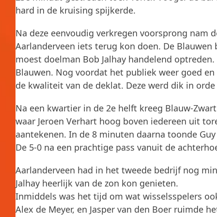
hard in de kruising spijkerde.
Na deze eenvoudig verkregen voorsprong nam de 
Aarlanderveen iets terug kon doen. De Blauwen 
moest doelman Bob Jalhay handelend optreden. N
Blauwen. Nog voordat het publiek weer goed en w
de kwaliteit van de deklat. Deze werd dik in ord
Na een kwartier in de 2e helft kreeg Blauw-Zwar
waar Jeroen Verhart hoog boven iedereen uit tore
aantekenen. In de 8 minuten daarna toonde Guy no
De 5-0 na een prachtige pass vanuit de achterho
Aarlanderveen had in het tweede bedrijf nog min
Jalhay heerlijk van de zon kon genieten.
Inmiddels was het tijd om wat wisselsspelers oo
Alex de Meyer, en Jasper van den Boer ruimde het