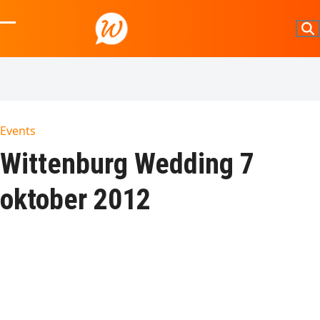
Skip
to
Open
Close
content
mobile
mobile
menu
menu
Events
Wittenburg Wedding 7
oktober 2012