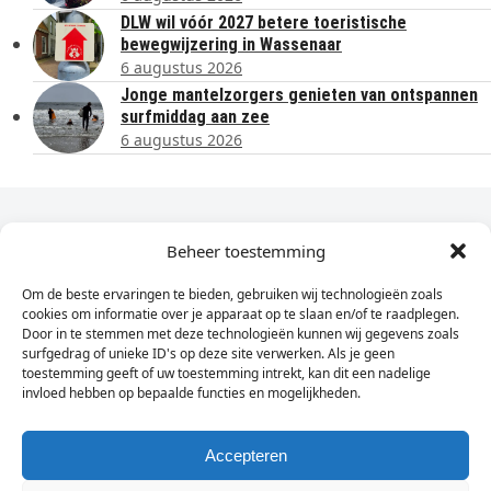
DLW wil vóór 2027 betere toeristische
bewegwijzering in Wassenaar
6 augustus 2026
Jonge mantelzorgers genieten van ontspannen
surfmiddag aan zee
6 augustus 2026
Dagelijks het laatste nieuws in je e-mail?
Beheer toestemming
Om de beste ervaringen te bieden, gebruiken wij technologieën zoals
Vul
cookies om informatie over je apparaat op te slaan en/of te raadplegen.
hier
Door in te stemmen met deze technologieën kunnen wij gegevens zoals
je
surfgedrag of unieke ID's op deze site verwerken. Als je geen
toestemming geeft of uw toestemming intrekt, kan dit een nadelige
e-
invloed hebben op bepaalde functies en mogelijkheden.
Sign Up
mailadres
in
Accepteren