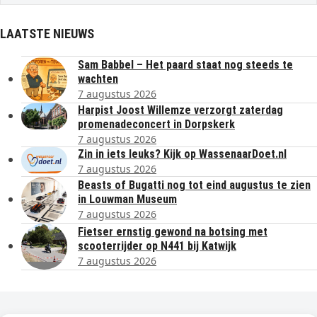
LAATSTE NIEUWS
Sam Babbel – Het paard staat nog steeds te
wachten
7 augustus 2026
Harpist Joost Willemze verzorgt zaterdag
promenadeconcert in Dorpskerk
7 augustus 2026
Zin in iets leuks? Kijk op WassenaarDoet.nl
7 augustus 2026
Beasts of Bugatti nog tot eind augustus te zien
in Louwman Museum
7 augustus 2026
Fietser ernstig gewond na botsing met
scooterrijder op N441 bij Katwijk
7 augustus 2026