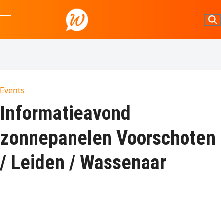
Skip
to
Open
Close
content
mobile
mobile
menu
menu
Events
Informatieavond
zonnepanelen Voorschoten
/ Leiden / Wassenaar