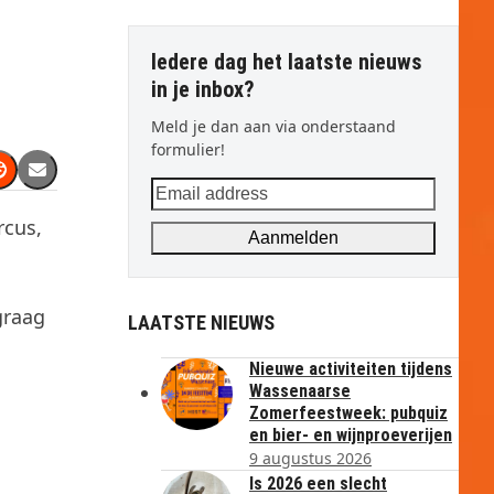
Iedere dag het laatste nieuws
in je inbox?
Meld je dan aan via onderstaand
formulier!
Email
address
rcus,
Aanmelden
graag
LAATSTE NIEUWS
Nieuwe activiteiten tijdens
Wassenaarse
Zomerfeestweek: pubquiz
en bier- en wijnproeverijen
9 augustus 2026
Is 2026 een slecht