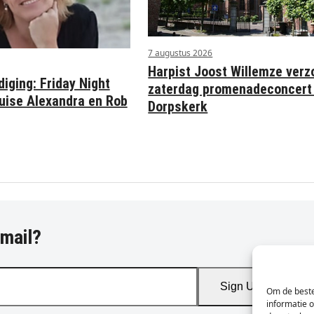
7 augustus 2026
Harpist Joost Willemze verz
iging: Friday Night
zaterdag promenadeconcert 
uise Alexandra en Rob
Dorpskerk
-mail?
Sign Up
Om de beste
informatie 