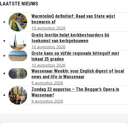
LAATSTE NIEUWS
WarmtelinQ definitief: Raad van State wijst
bezwaren af
10 augustus 2026
Gratis leerlijn helpt kerkbestuurders bij
toekomst van kerkgebouwen
10 augustus 2026
Grote kans op vijfde regionale hittegolf met
lokaal 35 graden
10 augustus 2026
Wassenaar Weekly; your English digest of local
news and life in Wassenaar
9 augustus 2026
Zondag 23 augustus – The Beggar’s Opera in
Wassenaar!
9 augustus 2026
Dagelijks het laatste nieuws in je e-mail?