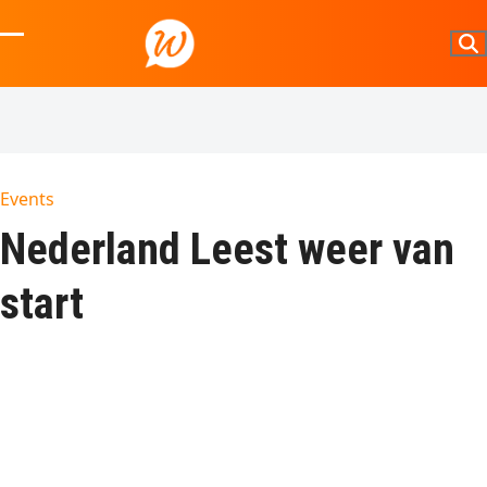
Skip
to
Open
Close
content
mobile
mobile
menu
menu
Events
Nederland Leest weer van
start