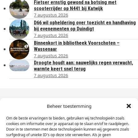
Fietser ernstig gewond na botsing met
scooterrijder op N441 bij Katwijk
7 augustus 2026
D66 wil opheldering over toezicht en handhaving
bij evenementen op Duindigt
7 augustus 2026
Binnenkort in bibliotheek Voorschoten –
Wassenaar
7 augustus 2026
Droogte houdt aan: nauwelijks regen verwacht,
warmte keert snel terug
7 augustus 2026
Dagelijks het laatste nieuws in je e-mail?
Beheer toestemming
Om de beste ervaringen te bieden, gebruiken wij technologieën zoals
Vul
cookies om informatie over je apparaat op te slaan en/of te raadplegen.
hier
Door in te stemmen met deze technologieën kunnen wij gegevens zoals
je
surfgedrag of unieke ID's op deze site verwerken. Als je geen