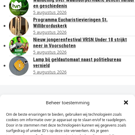
en geschiedenis
5 augustus 2026
Programma Eucharistievieringen St.
Willibrorduskerk
5 augustus 2026
Nieuw jongerenfestival VRSN Under 18 strijkt
neer in Voorschoten
5 augustus 2026
Lamp bij geldautomaat naast politiebureau
vernield
5 augustus 2026
Dagelijks het laatste nieuws in je e-mail?
Beheer toestemming
Om de beste ervaringen te bieden, gebruiken wij technologieën zoals
Vul
cookies om informatie over je apparaat op te slaan en/of te raadplegen.
hier
Door in te stemmen met deze technologieën kunnen wij gegevens zoals
je
surfgedrag of unieke ID's op deze site verwerken. Als je geen