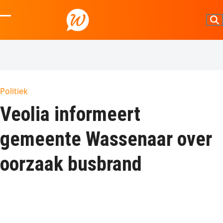
Skip
to
Open
Close
content
mobile
mobile
menu
menu
Politiek
Veolia informeert
gemeente Wassenaar over
oorzaak busbrand