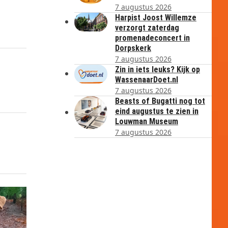
7 augustus 2026
Harpist Joost Willemze
verzorgt zaterdag
promenadeconcert in
Dorpskerk
7 augustus 2026
Zin in iets leuks? Kijk op
WassenaarDoet.nl
7 augustus 2026
Beasts of Bugatti nog tot
eind augustus te zien in
Louwman Museum
7 augustus 2026