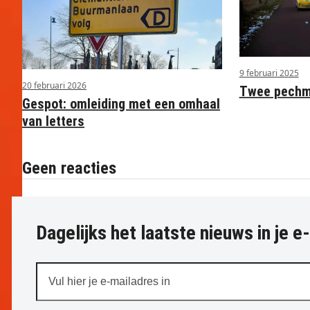
9 februari 2025
20 februari 2026
Twee pechme
Gespot: omleiding met een omhaal
van letters
Geen reacties
Dagelijks het laatste nieuws in je e
Vul
hier
je