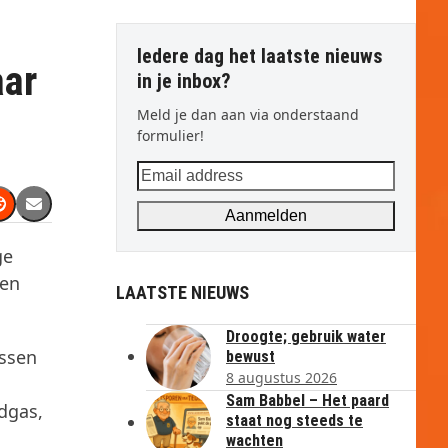
Iedere dag het laatste nieuws
aar
in je inbox?
Meld je dan aan via onderstaand
formulier!
Email
address
Aanmelden
ge
men
LAATSTE NIEUWS
Droogte; gebruik water
ussen
bewust
8 augustus 2026
Sam Babbel – Het paard
dgas,
staat nog steeds te
wachten