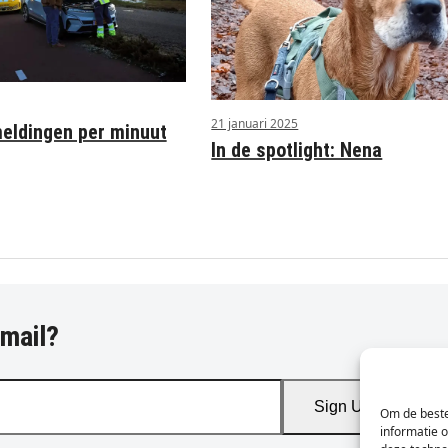
21 januari 2025
ldingen per minuut
In de spotlight: Nena
-mail?
Sign Up
Om de beste
informatie 