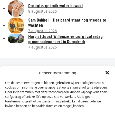
Droogte; gebruik water bewust
8 augustus 2026
Sam Babbel – Het paard staat nog steeds te
wachten
7 augustus 2026
Harpist Joost Willemze verzorgt zaterdag
promenadeconcert in Dorpskerk
7 augustus 2026
Dagelijks het laatste nieuws in je e-mail?
Beheer toestemming
Om de beste ervaringen te bieden, gebruiken wij technologieën zoals
Vul
cookies om informatie over je apparaat op te slaan en/of te raadplegen.
hier
Door in te stemmen met deze technologieën kunnen wij gegevens zoals
je
surfgedrag of unieke ID's op deze site verwerken. Als je geen
toestemming geeft of uw toestemming intrekt, kan dit een nadelige
e-
invloed hebben op bepaalde functies en mogelijkheden.
Sign Up
mailadres
in