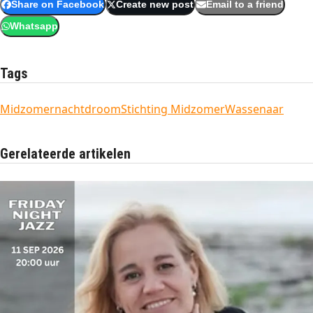
Share on Facebook
Create new post
Email to a friend
Whatsapp
Tags
Midzomernachtdroom
Stichting Midzomer
Wassenaar
Gerelateerde artikelen