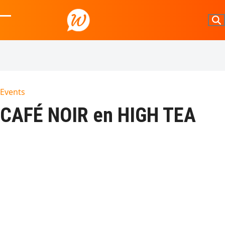
Skip
to
Open
Close
content
mobile
mobile
menu
menu
Events
CAFÉ NOIR en HIGH TEA