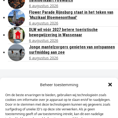
satellietkaart FireWatch
6 augustus 2026
Flower Parade Rijnsburg staat in het teken van
‘Muzikaal Bloemenonthaal’
6 augustus 2026
DLW wil vóór 2027 betere toeristische
bewegwijzering in Wassenaar
6 augustus 2026
Jonge mantelzorgers genieten van ontspannen
surfmiddag aan zee
6 augustus 2026
Dagelijks het laatste nieuws in je e-mail?
Beheer toestemming
Om de beste ervaringen te bieden, gebruiken wij technologieën zoals
Vul
cookies om informatie over je apparaat op te slaan en/of te raadplegen.
hier
Door in te stemmen met deze technologieën kunnen wij gegevens zoals
je
surfgedrag of unieke ID's op deze site verwerken. Als je geen
toestemming geeft of uw toestemming intrekt, kan dit een nadelige
e-