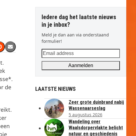
Iedere dag het laatste nieuws
in je inbox?
Meld je dan aan via onderstaand
formulier!
Email
address
t.
Aanmelden
ek
sse*.
or de
LAATSTE NIEUWS
Zeer grote duinbrand nabij
Wassenaarseslag
eikt.
5 augustus 2026
ker
Wandeling over
 een
Waalsdorpervlakte belicht
oie
natuur en geschiedenis