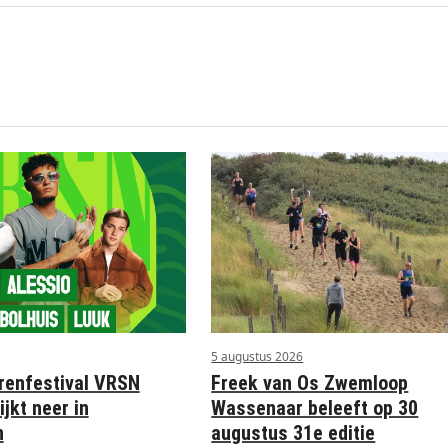
5 augustus 2026
Freek van Os Zwemloop
renfestival VRSN
Wassenaar beleeft op 30
ijkt neer in
augustus 31e editie
n