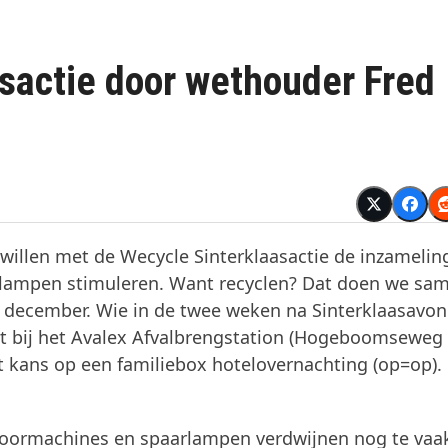
asactie door wethouder Fred
llen met de Wecycle Sinterklaasactie de inzamelin
rlampen stimuleren. Want recyclen? Dat doen we sa
20 december. Wie in de twee weken na Sinterklaasavo
rt bij het Avalex Afvalbrengstation (Hogeboomseweg 
t kans op een familiebox hotelovernachting (op=op).
 boormachines en spaarlampen verdwijnen nog te vaak