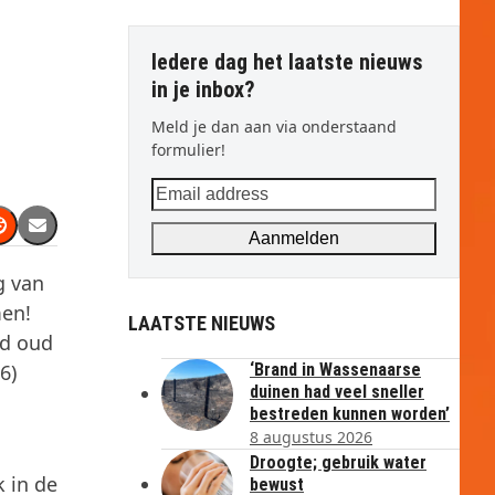
Iedere dag het laatste nieuws
in je inbox?
Meld je dan aan via onderstaand
formulier!
Email
address
Aanmelden
g van
men!
LAATSTE NIEUWS
nd oud
6)
‘Brand in Wassenaarse
duinen had veel sneller
bestreden kunnen worden’
8 augustus 2026
Droogte; gebruik water
 in de
bewust