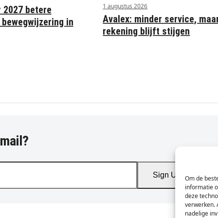
1 augustus 2026
r 2027 betere
Avalex: minder service, maa
 bewegwijzering in
rekening blijft stijgen
-mail?
Sign Up
Om de beste
informatie 
deze techno
verwerken. 
nadelige in