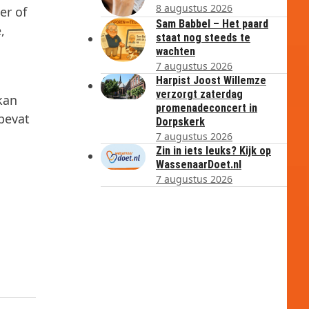
8 augustus 2026
er of
Sam Babbel – Het paard
,
staat nog steeds te
wachten
7 augustus 2026
Harpist Joost Willemze
verzorgt zaterdag
kan
promenadeconcert in
bevat
Dorpskerk
7 augustus 2026
Zin in iets leuks? Kijk op
WassenaarDoet.nl
7 augustus 2026