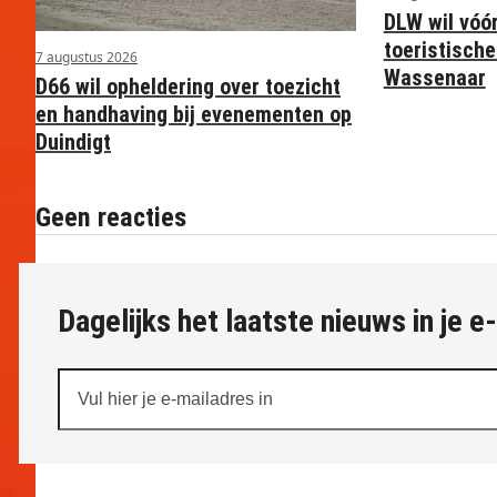
DLW wil vóó
toeristische
7 augustus 2026
Wassenaar
D66 wil opheldering over toezicht
en handhaving bij evenementen op
Duindigt
Geen reacties
Dagelijks het laatste nieuws in je e
Vul
hier
je
e-
mailadres