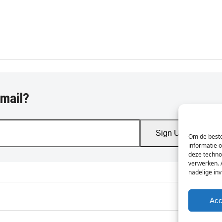
-mail?
Sign Up
Om de beste
informatie 
deze techno
verwerken. 
nadelige in
Acc