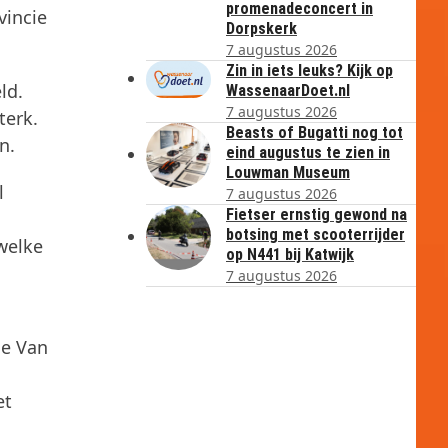
promenadeconcert in
vincie
Dorpskerk
7 augustus 2026
Zin in iets leuks? Kijk op
ld.
WassenaarDoet.nl
7 augustus 2026
terk.
Beasts of Bugatti nog tot
n.
eind augustus te zien in
Louwman Museum
l
7 augustus 2026
Fietser ernstig gewond na
botsing met scooterrijder
welke
op N441 bij Katwijk
7 augustus 2026
ie Van
et