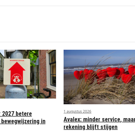
1 augustus 2026
r 2027 betere
Avalex: minder service, maa
 bewegwijzering in
rekening blijft stijgen