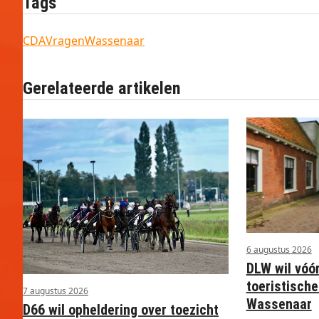
Tags
CDA
Vragen
Wassenaar
Gerelateerde artikelen
6 augustus 2026
DLW wil vóó
toeristische
7 augustus 2026
Wassenaar
D66 wil opheldering over toezicht