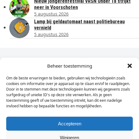
Nieuw jongerenfestival VRSN Under 18 strijkt
neer in Voorschoten
5 augustus 2026
Lamp bij geldautomaat naast politiebureau
vernield
5 augustus 2026
Dagelijks het laatste nieuws in je e-mail?
Beheer toestemming
Om de beste ervaringen te bieden, gebruiken wij technologieën zoals
Vul
cookies om informatie over je apparaat op te slaan en/of te raadplegen.
hier
Door in te stemmen met deze technologieën kunnen wij gegevens zoals
je
surfgedrag of unieke ID's op deze site verwerken. Als je geen
toestemming geeft of uw toestemming intrekt, kan dit een nadelige
e-
invloed hebben op bepaalde functies en mogelijkheden.
Sign Up
mailadres
in
Accepteren
Weigeren