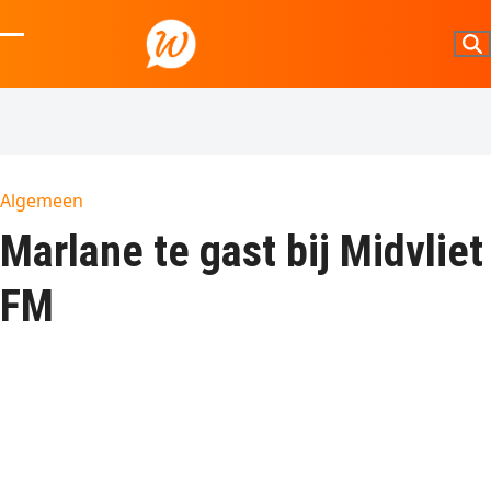
Skip
to
Open
Close
content
mobile
mobile
menu
menu
Algemeen
Marlane te gast bij Midvliet
FM