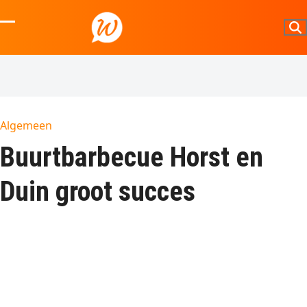
Skip
to
Open
Close
content
mobile
mobile
menu
menu
Algemeen
Buurtbarbecue Horst en
Duin groot succes