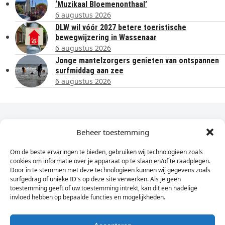
‘Muzikaal Bloemenonthaal’
6 augustus 2026
DLW wil vóór 2027 betere toeristische
bewegwijzering in Wassenaar
6 augustus 2026
Jonge mantelzorgers genieten van ontspannen
surfmiddag aan zee
6 augustus 2026
Dagelijks het laatste nieuws in je e-mail?
Beheer toestemming
Om de beste ervaringen te bieden, gebruiken wij technologieën zoals
Vul
cookies om informatie over je apparaat op te slaan en/of te raadplegen.
hier
Door in te stemmen met deze technologieën kunnen wij gegevens zoals
je
surfgedrag of unieke ID's op deze site verwerken. Als je geen
toestemming geeft of uw toestemming intrekt, kan dit een nadelige
e-
invloed hebben op bepaalde functies en mogelijkheden.
Sign Up
mailadres
in