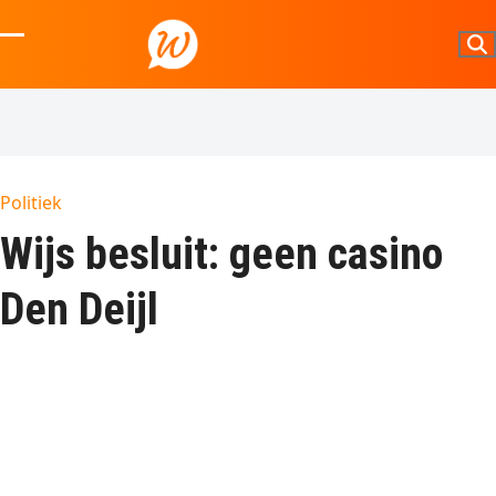
Skip
to
Open
Close
content
mobile
mobile
menu
menu
Politiek
Wijs besluit: geen casino
Den Deijl