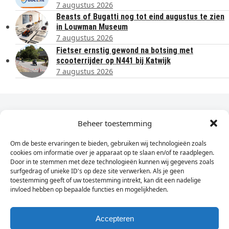
7 augustus 2026
Beasts of Bugatti nog tot eind augustus te zien
in Louwman Museum
7 augustus 2026
Fietser ernstig gewond na botsing met
scooterrijder op N441 bij Katwijk
7 augustus 2026
Dagelijks het laatste nieuws in je e-mail?
Beheer toestemming
Om de beste ervaringen te bieden, gebruiken wij technologieën zoals
Vul
cookies om informatie over je apparaat op te slaan en/of te raadplegen.
hier
Door in te stemmen met deze technologieën kunnen wij gegevens zoals
je
surfgedrag of unieke ID's op deze site verwerken. Als je geen
toestemming geeft of uw toestemming intrekt, kan dit een nadelige
e-
invloed hebben op bepaalde functies en mogelijkheden.
Sign Up
mailadres
in
Accepteren