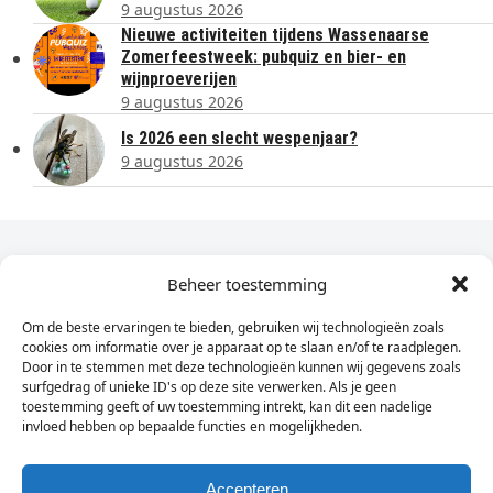
9 augustus 2026
Nieuwe activiteiten tijdens Wassenaarse
Zomerfeestweek: pubquiz en bier- en
wijnproeverijen
9 augustus 2026
Is 2026 een slecht wespenjaar?
9 augustus 2026
Dagelijks het laatste nieuws in je e-mail?
Beheer toestemming
Om de beste ervaringen te bieden, gebruiken wij technologieën zoals
Vul
cookies om informatie over je apparaat op te slaan en/of te raadplegen.
hier
Door in te stemmen met deze technologieën kunnen wij gegevens zoals
je
surfgedrag of unieke ID's op deze site verwerken. Als je geen
toestemming geeft of uw toestemming intrekt, kan dit een nadelige
e-
invloed hebben op bepaalde functies en mogelijkheden.
Sign Up
mailadres
in
Accepteren