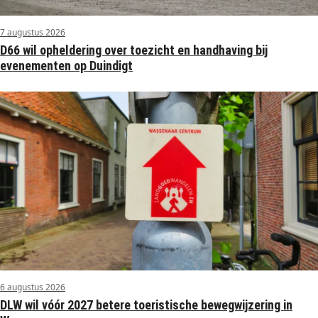
7 augustus 2026
D66 wil opheldering over toezicht en handhaving bij
evenementen op Duindigt
6 augustus 2026
DLW wil vóór 2027 betere toeristische bewegwijzering in