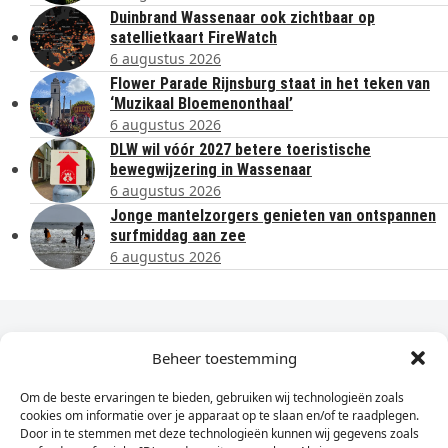
Duinbrand Wassenaar ook zichtbaar op
satellietkaart FireWatch
6 augustus 2026
Flower Parade Rijnsburg staat in het teken van
‘Muzikaal Bloemenonthaal’
6 augustus 2026
DLW wil vóór 2027 betere toeristische
bewegwijzering in Wassenaar
6 augustus 2026
Jonge mantelzorgers genieten van ontspannen
surfmiddag aan zee
6 augustus 2026
Dagelijks het laatste nieuws in je e-mail?
Beheer toestemming
Om de beste ervaringen te bieden, gebruiken wij technologieën zoals
Vul
cookies om informatie over je apparaat op te slaan en/of te raadplegen.
hier
Door in te stemmen met deze technologieën kunnen wij gegevens zoals