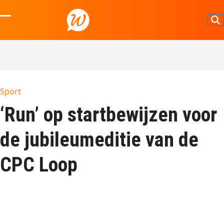
Skip
to
Open
Close
content
mobile
mobile
menu
menu
Sport
‘Run’ op startbewijzen voor
de jubileumeditie van de
CPC Loop