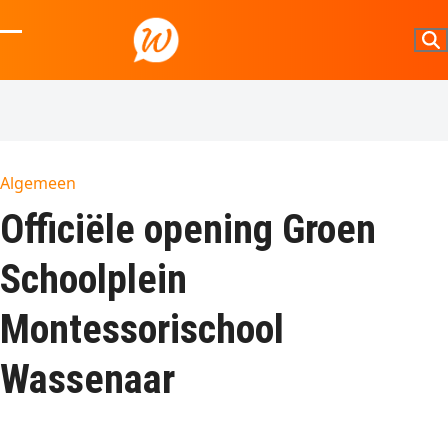
Skip
to
Open
Close
content
mobile
mobile
menu
menu
Algemeen
Officiële opening Groen
Schoolplein
Montessorischool
Wassenaar