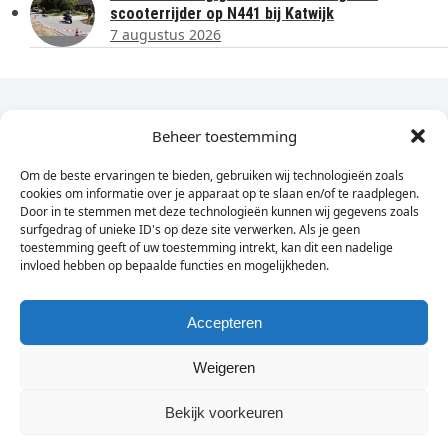
scooterrijder op N441 bij Katwijk
7 augustus 2026
Dagelijks het laatste nieuws in je e-mail?
Beheer toestemming
Om de beste ervaringen te bieden, gebruiken wij technologieën zoals
Vul
cookies om informatie over je apparaat op te slaan en/of te raadplegen.
hier
Door in te stemmen met deze technologieën kunnen wij gegevens zoals
je
surfgedrag of unieke ID's op deze site verwerken. Als je geen
toestemming geeft of uw toestemming intrekt, kan dit een nadelige
e-
invloed hebben op bepaalde functies en mogelijkheden.
Sign Up
mailadres
in
Accepteren
Weigeren
© Wassenaarders.nl 2026
Twitte
F
Bekijk voorkeuren