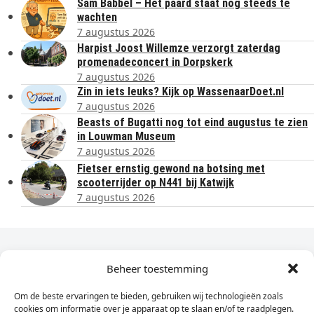
Sam Babbel – Het paard staat nog steeds te
wachten
7 augustus 2026
Harpist Joost Willemze verzorgt zaterdag
promenadeconcert in Dorpskerk
7 augustus 2026
Zin in iets leuks? Kijk op WassenaarDoet.nl
7 augustus 2026
Beasts of Bugatti nog tot eind augustus te zien
in Louwman Museum
7 augustus 2026
Fietser ernstig gewond na botsing met
scooterrijder op N441 bij Katwijk
7 augustus 2026
Dagelijks het laatste nieuws in je e-mail?
Beheer toestemming
Om de beste ervaringen te bieden, gebruiken wij technologieën zoals
Vul
cookies om informatie over je apparaat op te slaan en/of te raadplegen.