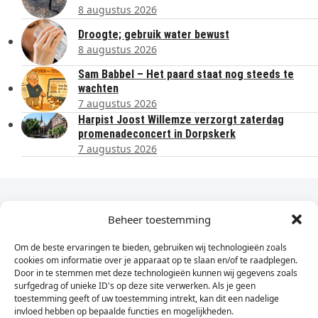
8 augustus 2026
Droogte; gebruik water bewust
8 augustus 2026
Sam Babbel – Het paard staat nog steeds te
wachten
7 augustus 2026
Harpist Joost Willemze verzorgt zaterdag
promenadeconcert in Dorpskerk
7 augustus 2026
Dagelijks het laatste nieuws in je e-mail?
Beheer toestemming
Om de beste ervaringen te bieden, gebruiken wij technologieën zoals
Vul
cookies om informatie over je apparaat op te slaan en/of te raadplegen.
hier
Door in te stemmen met deze technologieën kunnen wij gegevens zoals
je
surfgedrag of unieke ID's op deze site verwerken. Als je geen
toestemming geeft of uw toestemming intrekt, kan dit een nadelige
e-
invloed hebben op bepaalde functies en mogelijkheden.
Sign Up
mailadres