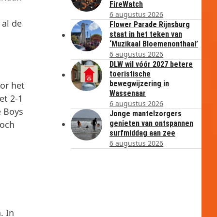
FireWatch
6 augustus 2026
 al de
Flower Parade Rijnsburg
staat in het teken van
‘Muzikaal Bloemenonthaal’
6 augustus 2026
DLW wil vóór 2027 betere
toeristische
bewegwijzering in
or het
Wassenaar
et 2-1
6 augustus 2026
e Boys
Jonge mantelzorgers
Toch
genieten van ontspannen
surfmiddag aan zee
6 augustus 2026
. In