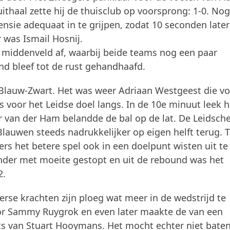
haal zette hij de thuisclub op voorsprong: 1-0. Nog
sie adequaat in te grijpen, zodat 10 seconden later
 was Ismail Hosnij.
t middenveld af, waarbij beide teams nog een paar
d bleef tot de rust gehandhaafd.
Blauw-Zwart. Het was weer Adriaan Westgeest die vo
s voor het Leidse doel langs. In de 10e minuut leek h
r van der Ham belandde de bal op de lat. De Leidsch
lauwen steeds nadrukkelijker op eigen helft terug. 
rs het betere spel ook in een doelpunt wisten uit te
ander met moeite gestopt en uit de rebound was het
2.
rse krachten zijn ploeg wat meer in de wedstrijd te
or Sammy Ruygrok en even later maakte de van een
 van Stuart Hooymans. Het mocht echter niet baten