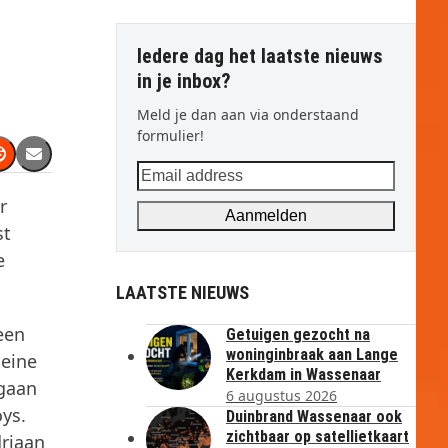
Iedere dag het laatste nieuws
in je inbox?
Meld je dan aan via onderstaand
formulier!
Email
address
r
Aanmelden
st
e
LAATSTE NIEUWS
een
Getuigen gezocht na
woninginbraak aan Lange
leine
Kerkdam in Wassenaar
 gaan
6 augustus 2026
ys.
Duinbrand Wassenaar ook
zichtbaar op satellietkaart
driaan