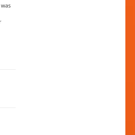
j was
r