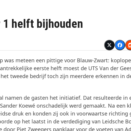
 1 helft bijhouden
op was meteen een pittige voor Blauw-Zwart: koplope
ntrekkelijke eerste helft moest de UTS Van der Gee
 het tweede bedrijf toch zijn meerdere erkennen in d
l namen de gasten het initiatief. Dat resulteerde in 
 Sander Koewé onschadelijk werd gemaakt. Na een k
dse druk en konden zij ook in voorwaartse richting
orde op het laatst in de verdediging van Leidsche Bo
ie door Piet Zweegers panklaar voor de voeten van A