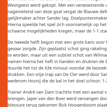
Westgeest werd gekopt. Met een verwoestende uit
nagenietend van deze goal vergat de Blauwe defen
gelijkmaker achter Sander lag. Doelpuntenmaker
Hierna speelde het spel zich voornamelijk op he
schaarse mogelijkheden kregen, maar de 1-1 stan
De tweede helft begon met een grote kans voor 
gevaar zorgde. Zijn geplaatst schot ging rakeling
te worden, maar uit een subtiel schot van Wilma
namen hierna het heft in handen en drukten de B
duurde het tot de 63e minuut voordat de bezoeke
drukken. Een vrije trap van De Cler werd door S
wederom Hosnij die de bal in het doel schoot: 1-
Trainer André van Dam trachtte met een aantal ve
brengen. Japer van den Boer werd vervangen do
blessure terug gekomen Rick Hoogenboom plaats