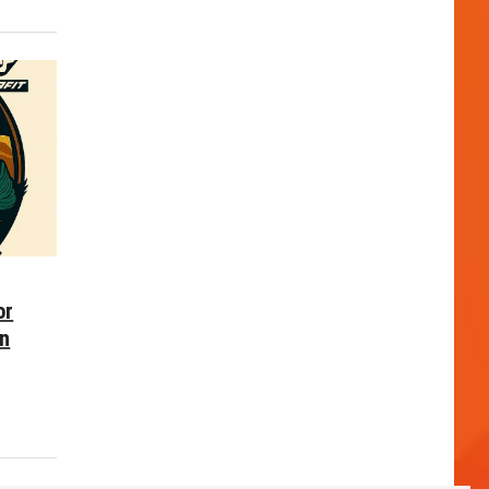
or
en